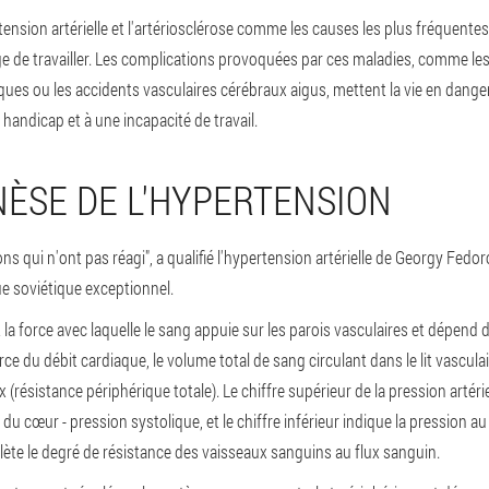
tension artérielle et l'artériosclérose comme les causes les plus fréquent
e de travailler. Les complications provoquées par ces maladies, comme les 
ques ou les accidents vasculaires cérébraux aigus, mettent la vie en dange
andicap et à une incapacité de travail.
ÈSE DE L'HYPERTENSION
s qui n'ont pas réagi", a qualifié l'hypertension artérielle de Georgy Fedo
ue soviétique exceptionnel.
t la force avec laquelle le sang appuie sur les parois vasculaires et dépend
 du débit cardiaque, le volume total de sang circulant dans le lit vasculaire
 (résistance périphérique totale). Le chiffre supérieur de la pression artéri
 du cœur - pression systolique, et le chiffre inférieur indique la pression a
eflète le degré de résistance des vaisseaux sanguins au flux sanguin.