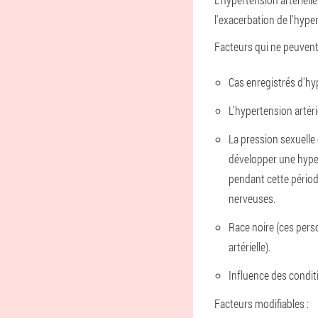
l'exacerbation de l'hype
Facteurs qui ne peuvent 
Cas enregistrés d'hyp
L’hypertension artéri
La pression sexuell
développer une hyper
pendant cette périod
nerveuses.
Race noire (ces pers
artérielle).
Influence des condi
Facteurs modifiables :