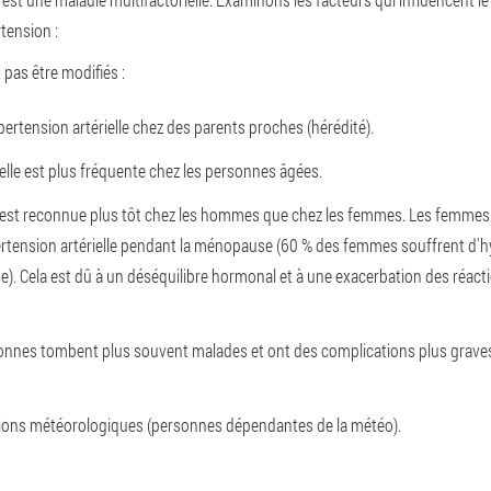
rtension :
pas être modifiés :
ertension artérielle chez des parents proches (hérédité).
elle est plus fréquente chez les personnes âgées.
e est reconnue plus tôt chez les hommes que chez les femmes. Les femmes 
tension artérielle pendant la ménopause (60 % des femmes souffrent d'hy
e). Cela est dû à un déséquilibre hormonal et à une exacerbation des réact
onnes tombent plus souvent malades et ont des complications plus graves
tions météorologiques (personnes dépendantes de la météo).