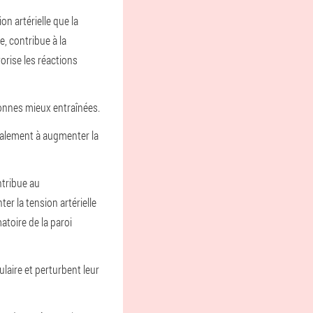
n artérielle que la
e, contribue à la
rise les réactions
sonnes mieux entraînées.
également à augmenter la
ntribue au
er la tension artérielle
toire de la paroi
laire et perturbent leur