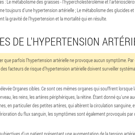
s : Le métabolisme des graisses - l'hypercholestérolémie et l'artérioscléro
ne toujours d'une hypertension artérielle ; Le métabolisme des glucides e
t la gravité de l’hypertension et la mortalité qui en résulte.
S DE L'HYPERTENSION ARTÉRI
ter que parfois l’hypertension artérielle ne provoque aucun symptôme. Par
es facteurs de risque d’hypertension artérielle doivent surveiller systém
e élevée
Organes cibles
. Ce sont ces mêmes organes qui souffrent lorsque la
erveau, les reins, les artères périphériques, la rétine. Étant donné qu'une 
 en particulier des petites artères, qui altèrent la circulation sanguine, 
térioration du flux sanguin, les symptômes sont également provoqués par 
 subjectives d'un patient présentant une augmentation de la tension artérie