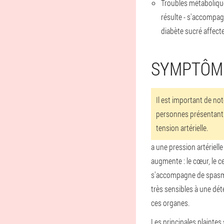
Troubles métabolique
résulte - s'accompag
diabète sucré affecten
SYMPTÔME
Il est important de no
personnes présentant d
tension artérielle.
a une pression artériell
augmente : le cœur, le c
s'accompagne de spasmes,
très sensibles à une dé
ces organes.
Les principales plaintes