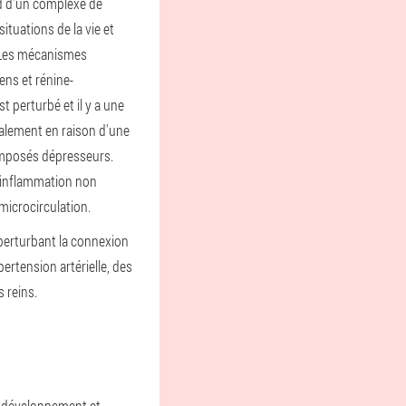
nd d'un complexe de
tuations de la vie et
. Les mécanismes
ens et rénine-
 perturbé et il y a une
galement en raison d'une
omposés dépresseurs.
e inflammation non
microcirculation.
 perturbant la connexion
ertension artérielle, des
 reins.
le développement et