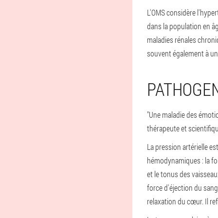
L'OMS considère l'hyper
dans la population en âg
maladies rénales chroni
souvent également à un h
PATHOGEN
"Une maladie des émotion
thérapeute et scientifiq
La pression artérielle es
hémodynamiques : la force
et le tonus des vaisseaux
force d'éjection du sang
relaxation du cœur. Il r