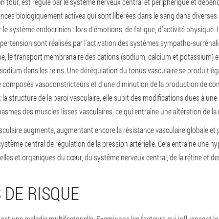
on tour, est régulé par le système nerveux central et périphérique et dépe
ces biologiquement actives qui sont libérées dans le sang dans diverses si
 le système endocrinien : lors d'émotions, de fatigue, d'activité physique
pertension sont réalisés par l'activation des systèmes sympatho-surrénali
e, le transport membranaire des cations (sodium, calcium et potassium) est
sodium dans les reins. Une dérégulation du tonus vasculaire se produit é
e composés vasoconstricteurs et d'une diminution de la production de c
a structure de la paroi vasculaire, elle subit des modifications dues à un
pasmes des muscles lisses vasculaires, ce qui entraîne une altération de la 
é vasculaire augmente, augmentant encore la résistance vasculaire globale et
stème central de régulation de la pression artérielle. Cela entraîne une hyp
lles et organiques du cœur, du système nerveux central, de la rétine et des
 DE RISQUE
e est une maladie multifactorielle. Examinons les facteurs qui influencent 