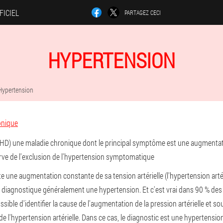
FICIEL
PARTAGEZ CECI
HYPERTENSION
Hypertension
nique
(HD)
une maladie chronique dont le principal symptôme est une augmentati
serve de l'exclusion de l'hypertension symptomatique
 une augmentation constante de sa tension artérielle (l'hypertension artér
 diagnostique généralement une hypertension. Et c'est vrai dans 90 % des 
ssible d'identifier la cause de l'augmentation de la pression artérielle et sou
de l'hypertension artérielle. Dans ce cas, le diagnostic est une hypertens