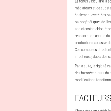
Le tonus vasculaire, à s
médiateurs et de substan
également excrétées par
pathogénétiques de l'hy
angiotensine-aldostéron
réabsorption accrue du 
production excessive d
Ces composés affectent l
infectieuse, due à des s
Par la suite, la rigidit
des barorécepteurs du sy
modifications fonctionne
FACTEURS
L'hypertension artériell