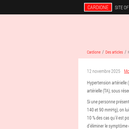
CARDIONE
SITE OF
Cardione
Des articles
12 novembre 2025
Mo
Hypertension artérielle 
artérielle (TA), sous ré
Si une personne présente
140 et 90 mmHg), on lui
10 % des cas qu'il est po
d'éliminer le symptôme 