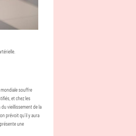
térielle.
n mondiale souffre
fiés, et chez les
du vieillissement de la
n prévoit qu'il y aura
représente une