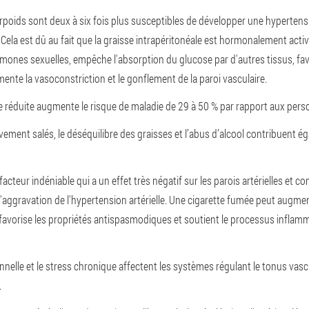
poids sont deux à six fois plus susceptibles de développer une hypertensio
Cela est dû au fait que la graisse intrapéritonéale est hormonalement activ
ones sexuelles, empêche l'absorption du glucose par d'autres tissus, favo
ente la vasoconstriction et le gonflement de la paroi vasculaire.
e réduite augmente le risque de maladie de 29 à 50 % par rapport aux per
vement salés, le déséquilibre des graisses et l’abus d’alcool contribuent 
acteur indéniable qui a un effet très négatif sur les parois artérielles et co
aggravation de l'hypertension artérielle. Une cigarette fumée peut augment
favorise les propriétés antispasmodiques et soutient le processus inflamma
nelle et le stress chronique affectent les systèmes régulant le tonus vascu
.