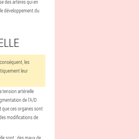
se des artères qui en
t le développement du
ELLE
 conséquent, les
atiquement leur
 tension artérielle
augmentation de l'A/D
et que ces organes sont
des modifications de
lle sont : des maux de